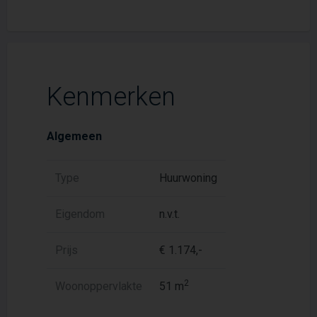
Kenmerken
Algemeen
Type
Huurwoning
Eigendom
n.v.t.
Prijs
€ 1.174,-
2
Woonoppervlakte
51 m