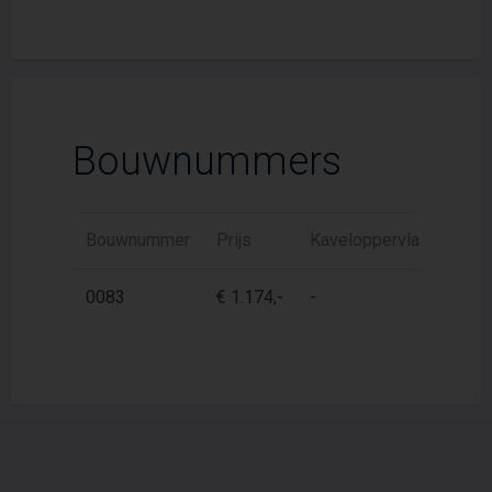
Bouwnummers
Bouwnummer
Prijs
Kaveloppervlak
Woon
0083
€ 1.174,-
-
51 