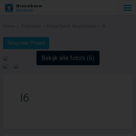
Nieuwbouw
Diemen
Home
Projecten
Royal Dutch Apartments
I6
Terug naar Project
Bekijk alle foto's (6)
I6