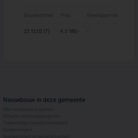
Bouwnummer
Prijs
Kaveloppervlak
Woon
22.12.02 (T)
€ 2.185,-
-
123
Nieuwbouw in deze gemeente
Alle nieuwbouw projecten
Actuele nieuwbouwprojecten
Toekomstige nieuwbouwaanbod
Koopwoningen
Huurwoningen en appartementen